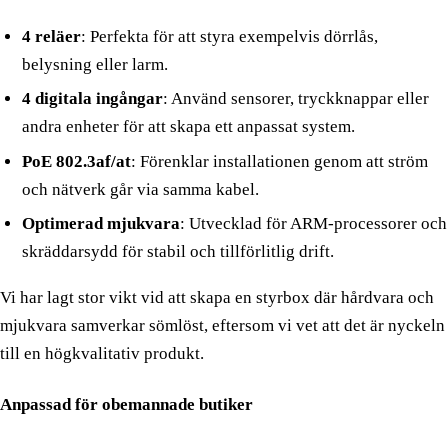
Kassasystem
4 reläer
: Perfekta för att styra exempelvis dörrlås,
belysning eller larm.
Digitala prisskyltar
4 digitala ingångar
: Använd sensorer, tryckknappar eller
Självbetjäningsbutik
andra enheter för att skapa ett anpassat system.
Obemannad entré
PoE 802.3af/at
: Förenklar installationen genom att ström
BankID som nyckel
och nätverk går via samma kabel.
Optimerad mjukvara
: Utvecklad för ARM-processorer och
Digital porttelefon
skräddarsydd för stabil och tillförlitlig drift.
BRANSCHER
Vi har lagt stor vikt vid att skapa en styrbox där hårdvara och
Butikskedjor
mjukvara samverkar sömlöst, eftersom vi vet att det är nyckeln
Gårdsbutik
till en högkvalitativ produkt.
Camping
Anpassad för obemannade butiker
Kommun & offentligt