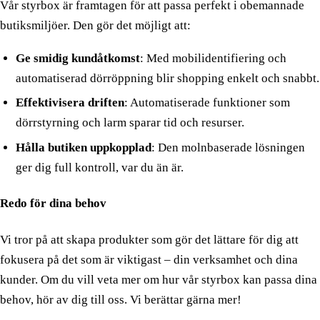
Gym & träning
Vår styrbox är framtagen för att passa perfekt i obemannade
butiksmiljöer. Den gör det möjligt att:
Padel
Ge smidig kundåtkomst
: Med mobilidentifiering och
Föreningslokal
automatiserad dörröppning blir shopping enkelt och snabbt.
Tvättstuga
Effektivisera driften
: Automatiserade funktioner som
dörrstyrning och larm sparar tid och resurser.
Se alla lösningar
Boka demo
Hålla butiken uppkopplad
: Den molnbaserade lösningen
ger dig full kontroll, var du än är.
Hårdvara
Redo för dina behov
Integrationer
Vi tror på att skapa produkter som gör det lättare för dig att
Priser
fokusera på det som är viktigast – din verksamhet och dina
kunder. Om du vill veta mer om hur vår styrbox kan passa dina
Kundcase
behov, hör av dig till oss. Vi berättar gärna mer!