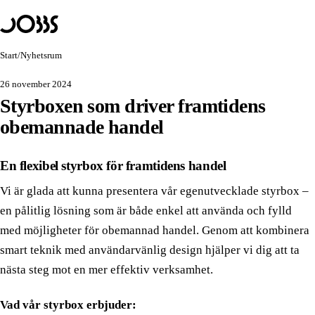
Hoppa till innehåll
Lösningar
PRODUKTER
Start
/
Nyhetsrum
JOBBS Handel
Obemannad butik — kunden skannar och betalar själv
26 november 2024
Styrboxen som driver framtidens
JOBBS Passage
Mobilt passersystem med BankID
obemannade handel
JOBBS Bokning
Bokning som öppnar dörren
En flexibel styrbox för framtidens handel
ANVÄNDNINGSOMRÅDEN
Vi är glada att kunna presentera vår egenutvecklade styrbox –
Obemannad butik
en pålitlig lösning som är både enkel att använda och fylld
med möjligheter för obemannad handel. Genom att kombinera
Obemannad handel
smart teknik med användarvänlig design hjälper vi dig att ta
Obemannat kafé
nästa steg mot en mer effektiv verksamhet.
Hybridbutik
Vad vår styrbox erbjuder:
Självscanning