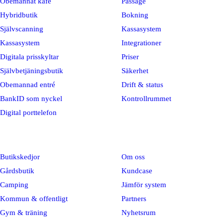
Obemannat kafé
Passage
Hybridbutik
Bokning
Självscanning
Kassasystem
Kassasystem
Integrationer
Digitala prisskyltar
Priser
Självbetjäningsbutik
Säkerhet
Obemannad entré
Drift & status
BankID som nyckel
Kontrollrummet
Digital porttelefon
Branscher
Företag
Butikskedjor
Om oss
Gårdsbutik
Kundcase
Camping
Jämför system
Kommun & offentligt
Partners
Gym & träning
Nyhetsrum