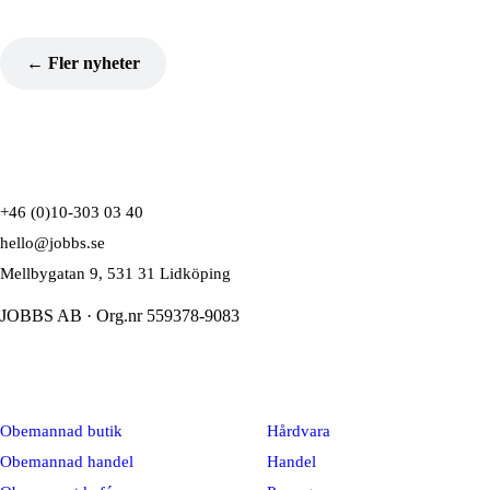
Säkerhet
Partners
← Fler nyheter
Boka demo
Boka demo
/
SV
EN
+46 (0)10-303 03 40
hello@jobbs.se
Mellbygatan 9, 531 31 Lidköping
JOBBS AB · Org.nr 559378-9083
Lösningar
Plattform
Obemannad butik
Hårdvara
Obemannad handel
Handel