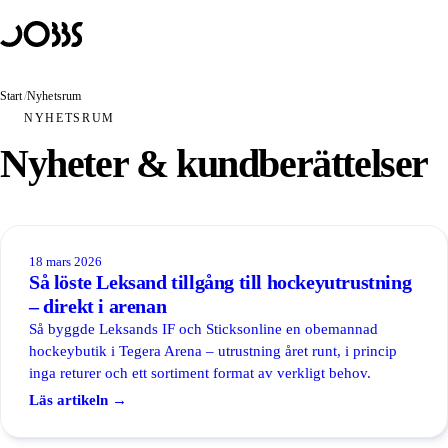
Hoppa till innehåll
Lösningar
PRODUKTER
JOBBS Handel
Start
/
Nyhetsrum
Obemannad butik — kunden skannar och betalar själv
NYHETSRUM
JOBBS Passage
Nyheter & kundberättelser
Mobilt passersystem med BankID
JOBBS Bokning
Bokning som öppnar dörren
18 mars 2026
ANVÄNDNINGSOMRÅDEN
Så löste Leksand tillgång till hockeyutrustning
Obemannad butik
– direkt i arenan
Obemannad handel
Så byggde Leksands IF och Sticksonline en obemannad
hockeybutik i Tegera Arena – utrustning året runt, i princip
Obemannat kafé
inga returer och ett sortiment format av verkligt behov.
Läs artikeln →
Hybridbutik
Självscanning