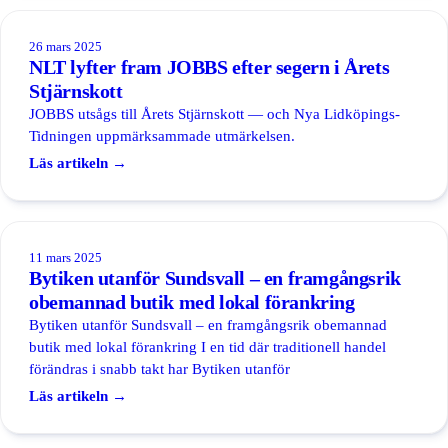
Kassasystem
26 mars 2025
NLT lyfter fram JOBBS efter segern i Årets
Digitala prisskyltar
Stjärnskott
Självbetjäningsbutik
JOBBS utsågs till Årets Stjärnskott — och Nya Lidköpings-
Tidningen uppmärksammade utmärkelsen.
Obemannad entré
Läs artikeln →
BankID som nyckel
Digital porttelefon
11 mars 2025
Bytiken utanför Sundsvall – en framgångsrik
BRANSCHER
obemannad butik med lokal förankring
Butikskedjor
Bytiken utanför Sundsvall – en framgångsrik obemannad
Gårdsbutik
butik med lokal förankring I en tid där traditionell handel
förändras i snabb takt har Bytiken utanför
Camping
Läs artikeln →
Kommun & offentligt