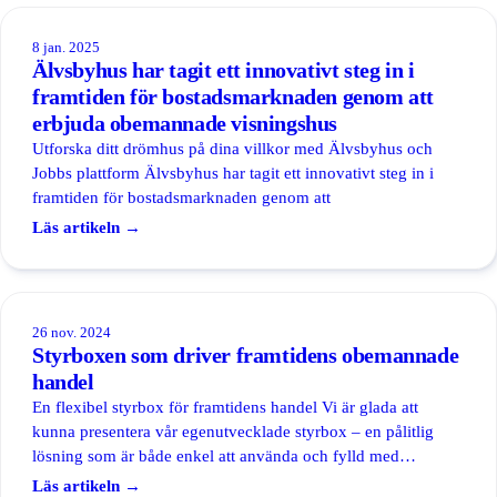
Gym & träning
8 jan. 2025
Padel
Älvsbyhus har tagit ett innovativt steg in i
Föreningslokal
framtiden för bostadsmarknaden genom att
erbjuda obemannade visningshus
Tvättstuga
Utforska ditt drömhus på dina villkor med Älvsbyhus och
Jobbs plattform Älvsbyhus har tagit ett innovativt steg in i
framtiden för bostadsmarknaden genom att
Se alla lösningar
Boka demo
Läs artikeln →
Hårdvara
26 nov. 2024
Integrationer
Styrboxen som driver framtidens obemannade
handel
Priser
En flexibel styrbox för framtidens handel Vi är glada att
kunna presentera vår egenutvecklade styrbox – en pålitlig
Kundcase
lösning som är både enkel att använda och fylld med
möjligheter
Läs artikeln →