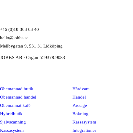
+46 (0)10-303 03 40
hello@jobbs.se
Mellbygatan 9, 531 31 Lidköping
JOBBS AB · Org.nr 559378-9083
Lösningar
Plattform
Obemannad butik
Hårdvara
Obemannad handel
Handel
Obemannat kafé
Passage
Hybridbutik
Bokning
Självscanning
Kassasystem
Kassasystem
Integrationer