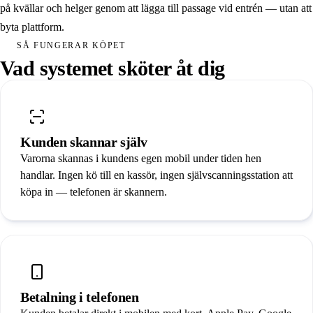
Gym & träning
på kvällar och helger genom att lägga till passage vid entrén — utan att
byta plattform.
Padel
SÅ FUNGERAR KÖPET
Föreningslokal
Vad systemet sköter åt dig
Tvättstuga
Se alla lösningar
Boka demo
Kunden skannar själv
Varorna skannas i kundens egen mobil under tiden hen
handlar. Ingen kö till en kassör, ingen självscanningsstation att
Hårdvara
köpa in — telefonen är skannern.
Integrationer
Priser
Kundcase
Betalning i telefonen