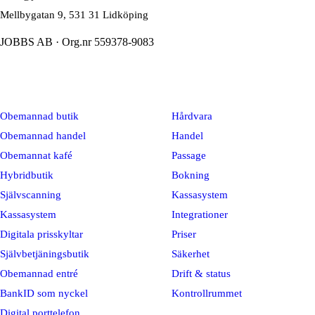
Mellbygatan 9, 531 31 Lidköping
JOBBS AB · Org.nr 559378-9083
Lösningar
Plattform
Obemannad butik
Hårdvara
Obemannad handel
Handel
Obemannat kafé
Passage
Hybridbutik
Bokning
Självscanning
Kassasystem
Kassasystem
Integrationer
Digitala prisskyltar
Priser
Självbetjäningsbutik
Säkerhet
Obemannad entré
Drift & status
BankID som nyckel
Kontrollrummet
Digital porttelefon