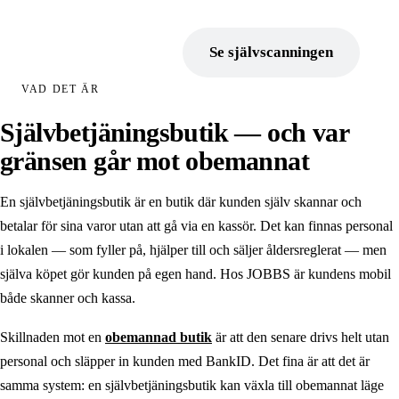
Kassasystem
Boka demo
Se självscanningen
Digitala prisskyltar
VAD DET ÄR
Självbetjäningsbutik
Självbetjäningsbutik — och var
Obemannad entré
gränsen går mot obemannat
BankID som nyckel
Digital porttelefon
En självbetjäningsbutik är en butik där kunden själv skannar och
betalar för sina varor utan att gå via en kassör. Det kan finnas personal
BRANSCHER
i lokalen — som fyller på, hjälper till och säljer åldersreglerat — men
Butikskedjor
själva köpet gör kunden på egen hand. Hos JOBBS är kundens mobil
både skanner och kassa.
Gårdsbutik
Camping
Skillnaden mot en
obemannad butik
är att den senare drivs helt utan
personal och släpper in kunden med BankID. Det fina är att det är
Kommun & offentligt
samma system: en självbetjäningsbutik kan växla till obemannat läge