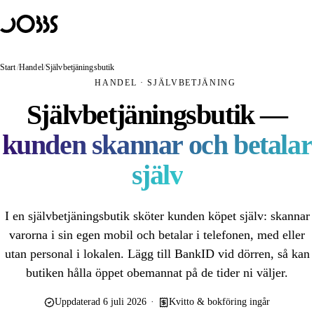
Hoppa till innehåll
Lösningar
PRODUKTER
JOBBS Handel
Start
/
Handel
/
Självbetjäningsbutik
Obemannad butik — kunden skannar och betalar själv
HANDEL · SJÄLVBETJÄNING
JOBBS Passage
Självbetjäningsbutik —
Mobilt passersystem med BankID
kunden skannar och betalar
JOBBS Bokning
Bokning som öppnar dörren
själv
ANVÄNDNINGSOMRÅDEN
Obemannad butik
I en självbetjäningsbutik sköter kunden köpet själv: skannar
Obemannad handel
varorna i sin egen mobil och betalar i telefonen, med eller
utan personal i lokalen. Lägg till BankID vid dörren, så kan
Obemannat kafé
butiken hålla öppet obemannat på de tider ni väljer.
Hybridbutik
Uppdaterad 6 juli 2026
·
Kvitto & bokföring ingår
Självscanning