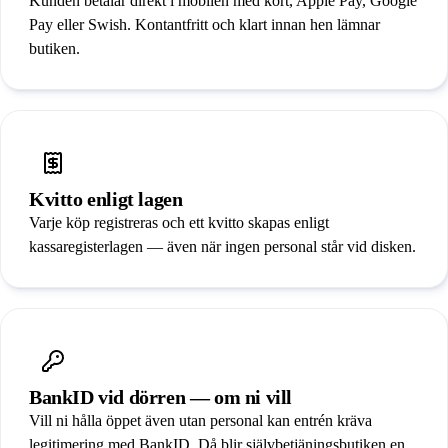
Kunden betalar direkt i mobilen med kort, Apple Pay, Google
Säkerhet
Pay eller Swish. Kontantfritt och klart innan hen lämnar
butiken.
Partners
Boka demo
/
SV
EN
Kvitto enligt lagen
Varje köp registreras och ett kvitto skapas enligt
kassaregisterlagen — även när ingen personal står vid disken.
BankID vid dörren — om ni vill
Vill ni hålla öppet även utan personal kan entrén kräva
legitimering med BankID. Då blir självbetjäningsbutiken en