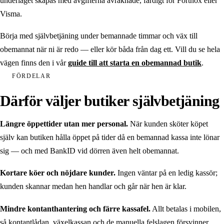
underlaget skapas med avgifterna avräknade, färdigt för Fortnox eller
Visma.
Börja med självbetjäning under bemannade timmar och väx till
obemannat när ni är redo — eller kör båda från dag ett. Vill du se hela
vägen finns den i vår
guide till att starta en obemannad butik
.
FÖRDELAR
Därför väljer butiker självbetjäning
Längre öppettider utan mer personal.
När kunden sköter köpet
själv kan butiken hålla öppet på tider då en bemannad kassa inte lönar
sig — och med BankID vid dörren även helt obemannat.
Kortare köer och nöjdare kunder.
Ingen väntar på en ledig kassör;
kunden skannar medan hen handlar och går när hen är klar.
Mindre kontanthantering och färre kassafel.
Allt betalas i mobilen,
så kontantlådan, växelkassan och de manuella felslagen försvinner.