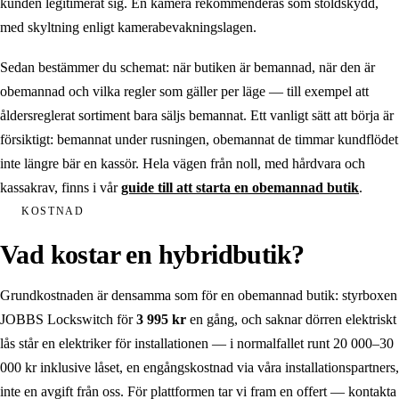
kunden legitimerat sig. En kamera rekommenderas som stöldskydd,
med skyltning enligt kamerabevakningslagen.
Sedan bestämmer du schemat: när butiken är bemannad, när den är
obemannad och vilka regler som gäller per läge — till exempel att
åldersreglerat sortiment bara säljs bemannat. Ett vanligt sätt att börja är
försiktigt: bemannat under rusningen, obemannat de timmar kundflödet
inte längre bär en kassör. Hela vägen från noll, med hårdvara och
kassakrav, finns i vår
guide till att starta en obemannad butik
.
KOSTNAD
Vad kostar en hybridbutik?
Grundkostnaden är densamma som för en obemannad butik: styrboxen
JOBBS Lockswitch för
3 995 kr
en gång, och saknar dörren elektriskt
lås står en elektriker för installationen — i normalfallet runt 20 000–30
000 kr inklusive låset, en engångskostnad via våra installationspartners,
inte en avgift från oss. För plattformen tar vi fram en offert — kontakta