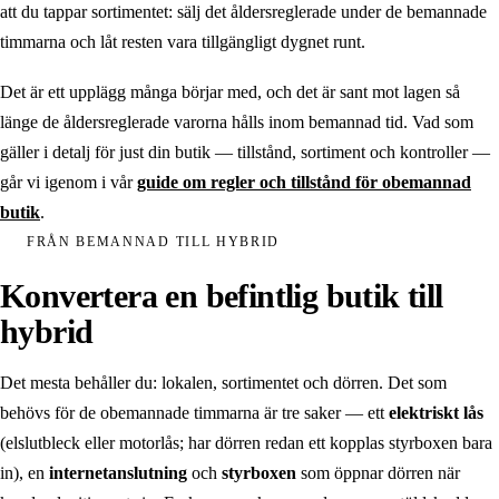
att du tappar sortimentet: sälj det åldersreglerade under de bemannade
timmarna och låt resten vara tillgängligt dygnet runt.
Det är ett upplägg många börjar med, och det är sant mot lagen så
länge de åldersreglerade varorna hålls inom bemannad tid. Vad som
gäller i detalj för just din butik — tillstånd, sortiment och kontroller —
går vi igenom i vår
guide om regler och tillstånd för obemannad
butik
.
FRÅN BEMANNAD TILL HYBRID
Konvertera en befintlig butik till
hybrid
Det mesta behåller du: lokalen, sortimentet och dörren. Det som
behövs för de obemannade timmarna är tre saker — ett
elektriskt lås
(elslutbleck eller motorlås; har dörren redan ett kopplas styrboxen bara
in), en
internetanslutning
och
styrboxen
som öppnar dörren när