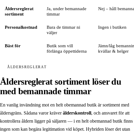
Säkerhet
Åldersreglerat
Ja, under bemannade
Nej – håll bemanna
sortiment
timmar
Partners
Personalkostnad
Bara de timmar ni
Ingen i butiken
väljer
Boka demo
/
SV
EN
Bäst för
Butik som vill
Jämn/låg bemannin
förlänga öppettiderna
kvällar & helger
ÅLDERSREGLERAT
Åldersreglerat sortiment löser du
med bemannade timmar
En vanlig invändning mot en helt obemannad butik är sortiment med
åldersgräns. Sådana varor kräver
ålderskontroll
, och ansvaret för att
kontrollera åldern ligger på säljaren — i en helt obemannad butik finns
ingen som kan begära legitimation vid köpet. Hybriden löser det utan