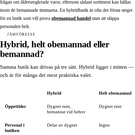
Gym & träning
frågan om åldersreglerade varor, eftersom sådant sortiment kan hållas
inom de bemannade timmarna. En hybridbutik är ofta det första steget
Padel
för en butik som vill prova
obemannad handel
utan att släppa
Föreningslokal
personalen helt.
JÄMFÖRELSE
Tvättstuga
Hybrid, helt obemannad eller
bemannad?
Se alla lösningar
Boka demo
Samma butik kan drivas på tre sätt. Hybrid ligger i mitten —
och är för många det mest praktiska valet.
Hårdvara
Egenskap
Hybrid
Helt obemannad
Integrationer
Hybridbutik, helt obemannad butik och bemannad butik jämförda
Öppettider
Dygnet runt,
Dygnet runt
Priser
bemannat vid behov
Kundcase
Personal i
Delar av dygnet
Ingen
butiken