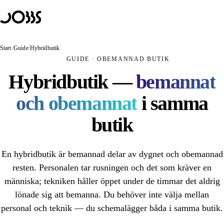
Hoppa till innehåll
Lösningar
PRODUKTER
JOBBS Handel
Start
/
Guide
/
Hybridbutik
Obemannad butik — kunden skannar och betalar själv
GUIDE · OBEMANNAD BUTIK
JOBBS Passage
Hybridbutik —
bemannat
Mobilt passersystem med BankID
och obemannat
i samma
JOBBS Bokning
Bokning som öppnar dörren
butik
ANVÄNDNINGSOMRÅDEN
Obemannad butik
En hybridbutik är bemannad delar av dygnet och obemannad
Obemannad handel
resten. Personalen tar rusningen och det som kräver en
människa; tekniken håller öppet under de timmar det aldrig
Obemannat kafé
lönade sig att bemanna. Du behöver inte välja mellan
Hybridbutik
personal och teknik — du schemalägger båda i samma butik.
Självscanning