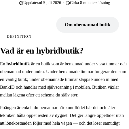
Uppdaterad 5 juli 2026
·
Cirka 8 minuters läsning
Kassasystem
Digitala prisskyltar
Boka demo
Om obemannad butik
Självbetjäningsbutik
DEFINITION
Obemannad entré
Vad är en hybridbutik?
BankID som nyckel
En
hybridbutik
är en butik som är bemannad under vissa timmar och
Digital porttelefon
obemannad under andra. Under bemannade timmar fungerar den som
en vanlig butik; under obemannade timmar släpps kunden in med
BRANSCHER
Butikskedjor
BankID och handlar med självscanning i mobilen. Butiken växlar
mellan lägena efter ett schema du själv styr.
Gårdsbutik
Poängen är enkel: du bemannar när kundflödet bär det och låter
Camping
tekniken hålla öppet resten av dygnet. Det ger längre öppettider utan
Kommun & offentligt
att lönekostnaden följer med hela vägen — och det löser samtidigt